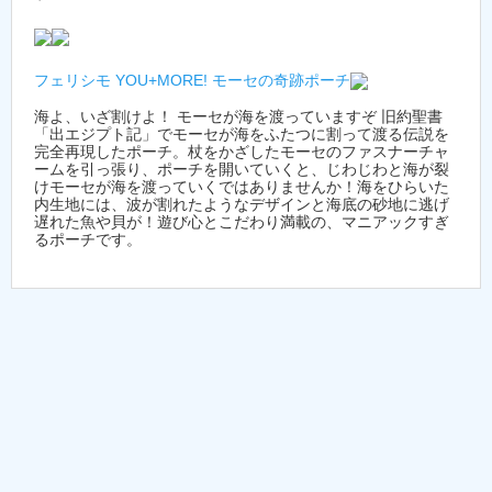
フェリシモ YOU+MORE! モーセの奇跡ポーチ
海よ、いざ割けよ！ モーセが海を渡っていますぞ 旧約聖書
「出エジプト記」でモーセが海をふたつに割って渡る伝説を
完全再現したポーチ。杖をかざしたモーセのファスナーチャ
ームを引っ張り、ポーチを開いていくと、じわじわと海が裂
けモーセが海を渡っていくではありませんか！海をひらいた
内生地には、波が割れたようなデザインと海底の砂地に逃げ
遅れた魚や貝が！遊び心とこだわり満載の、マニアックすぎ
るポーチです。