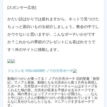
[スポンサー広告]
かたい話ばかりでは疲れますから、ネットで見つけた
ちょっと面白いものを紹介しましょう。教会の中でし
かウケないと思いますが、こんなポーチいかがです
か？これからの季節のプレゼントにも喜ばれそうで
す！外のサイトに移動します。
フェリシモ YOU+MORE! ノアの方舟ポーチ
動物のつがいが乗ってる！ ノアの方舟ポーチ 旧約聖書「創世
記」でノアと家族、動物たちを大洪水から救う方舟を再現し
たポーチ。方舟型ポーチのファスナーチャームはオリーブを
くわえた鳩の形。大洪水の収束を予感させるモチーフです。
さあ、鳩の導きによってファスナーをいざ開けん。……なん
と中にはたくさんの動物のつがいの姿が描かれています！み
んなに見せびらかしたくなる、マニアックすぎるポーチで
す。